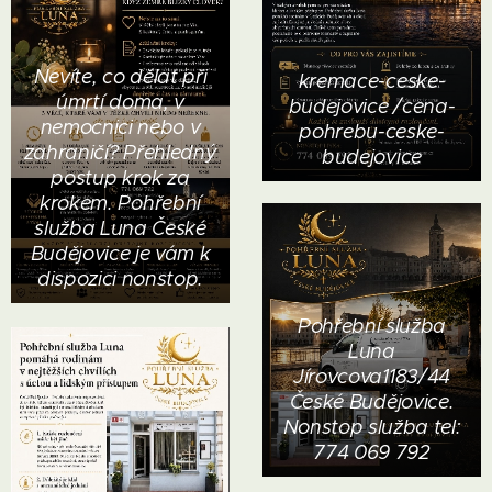
Nevíte, co dělat při
kremace-ceske-
úmrtí doma, v
budejovice /cena-
nemocnici nebo v
pohrebu-ceske-
zahraničí? Přehledný
budejovice
postup krok za
krokem. Pohřební
služba Luna České
Budějovice je vám k
dispozici nonstop.
Pohřební služba
Luna
Jírovcova1183/44
České Budějovice.
Nonstop služba tel:
774 069 792