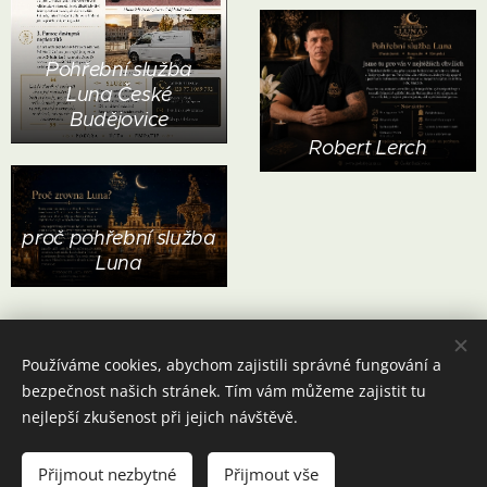
Pohřební služba
Luna České
Budějovice
Robert Lerch
proč pohřební služba
Luna
Používáme cookies, abychom zajistili správné fungování a
bezpečnost našich stránek. Tím vám můžeme zajistit tu
nejlepší zkušenost při jejich návštěvě.
Nonstop linka 774
069
792
Jírovcova 1183/44
Přijmout nezbytné
Přijmout vše
Cookies
České Budějovice 370 01