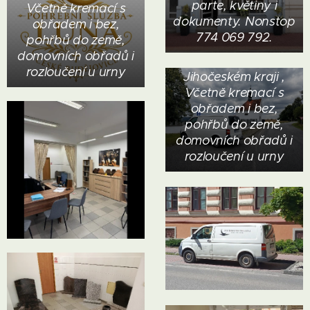
parte, květiny i
Včetně kremací s
Nabízíme kompletní
dokumenty. Nonstop
obřadem i bez,
pohřební služby v
774 069 792.
pohřbů do země,
Českých
domovních obřadů i
Budějovicích a
rozloučení u urny
Jihočeském kraji ,
Včetně kremací s
obřadem i bez,
pohřbů do země,
domovních obřadů i
rozloučení u urny