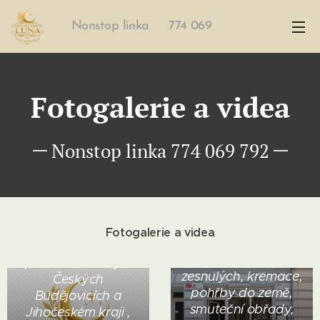
Nonstop linka 774 069
792
Fotogalerie a videa
Nonstop linka 774 069 792
Pohřební služba
Luna České
Fotogalerie a videa
Budějovice.
Nabízíme kompletní
Zajišťujeme převoz
pohřební služby v
zesnulých, kremace,
Českých
pohřby do země,
Budějovicích a
smuteční obřady,
Jihočeském kraji ,